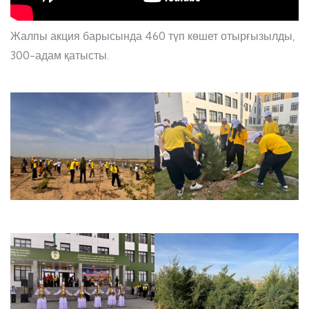
Жалпы акция барысында 460 түп көшет отырғызылды,
300-адам қатысты.