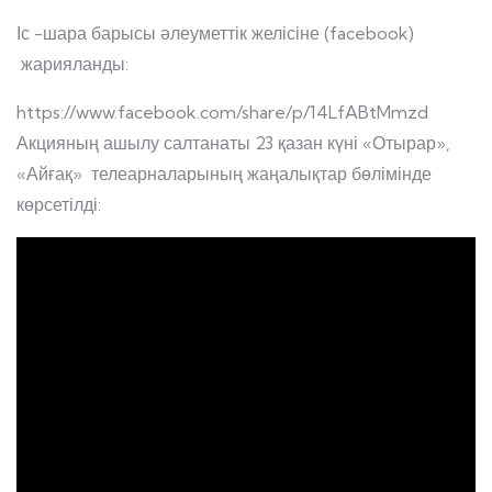
Іс -шара барысы әлеуметтік желісіне (facebook)
жарияланды:
https://www.facebook.com/share/p/14LfABtMmzd
Акцияның ашылу салтанаты 23 қазан күні «Отырар»,
«Айғақ» телеарналарының жаңалықтар бөлімінде
көрсетілді: