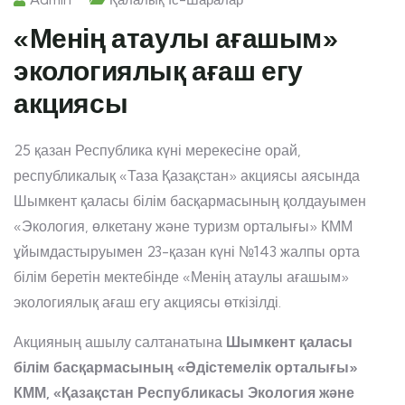
«Менің атаулы ағашым»
экологиялық ағаш егу
акциясы
25 қазан Республика күні мерекесіне орай,
республикалық «Таза Қазақстан» акциясы аясында
Шымкент қаласы білім басқармасының қолдауымен
«Экология, өлкетану және туризм орталығы» КММ
ұйымдастыруымен 23-қазан күні №143 жалпы орта
білім беретін мектебінде «Менің атаулы ағашым»
экологиялық ағаш егу акциясы өткізілді.
Акцияның ашылу салтанатына
Шымкент қаласы
білім басқармасының «Әдістемелік орталығы»
КММ, «Қазақстан Республикасы Экология және