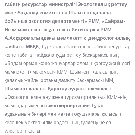
табиғи ресурстар министрлігі Экологиялық реттеу
және бақылау комитетінің Шымкент қаласы
бойынша экология департаменті» РММ, «Сайрам-
Өгем мемлекеттік ұлттық табиғи паркі» РММ
А.Асқаров атындағы мемлекеттік дендрологиялық
саябағы МКҚК,
Түркістан облысының табиғи ресурстар
және табиғат пайдалануды реттеу басқармасының
«Бадам орман және жануарлар әлемін қорғау жөніндегі
мемлекеттік мекемесі» КММ
,
Шымкент қаласының
қалалық жайлы ортаны дамыту басқармасы ММ
,
Шымкент қаласы Қаратау ауданы әкімшілігі,
«
Экология, өлкетану және туризм орталығы» КММ-нің
мамандарымен
қызметкерлері және
Тұран
ауданының билері мен мектеп оқушылары қатысып
келешек мектеп білім ордасының гүлденуіне өз
үлестерін қосты.