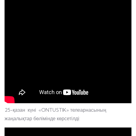
25-қазан күні «ONTUSTIK» телеарнасының
жаңалықтар бөлімінде көрсетілді: