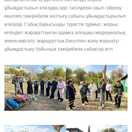
ұйымдастырып өткізудің әдіс тәсілдерін оқып-үйрену
көшпелі тәжірибелік жаттығу сабығы ұйымдастырылып
өткізілді. Сабақ барысынды туристік тұрмыс, жорық
кезіндегі жарақаттанған адамға алғашқы медициналық
көмек көрсету, маршруттық бағытпен жаяу жорықты
ұйымдастыру бойынша тәжірибелік сабақтар өтті.