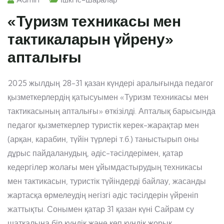
«Туризм техникасы мен
тактикаларын үйрену»
апталығы
2025 жылдың 28-31 қазан күндері аралығында педагог
қызметкерлердің қатысуымен «Туризм техникасы мен
тактикасының апталығы» өткізілді. Апталық барысында
педагог қызметкерлер туристік керек-жарақтар мен
(арқан, карабин, түйін түрлері т.б.) таныстырып оны
дұрыс пайдаланудың, әдіс-тәсілдерімен, қатар
кедергілер жолағы мен ұйымдастырудың техникасы
мен тактикасын, туристік түйіндерді байлау, жасанды
жартасқа өрмелеудің негізгі әдіс тәсілдерін үйреніп
жаттықты. Сонымен қатар 31 қазан күні Сайрам су
шатқалына бір күндік және көп күндік жорық